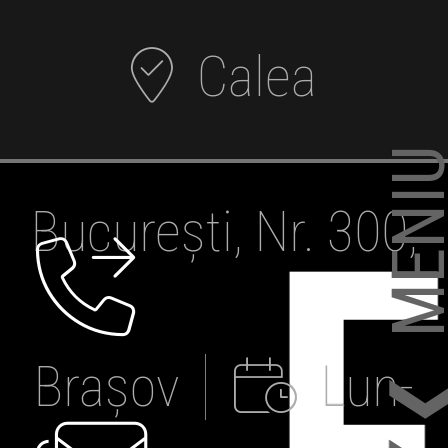
Calea
❮❮ MEN
București, Nr. 300,
Brașov
Lun-