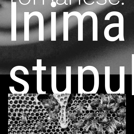
Inima
stupul
acum