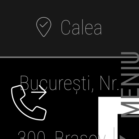
Calea
❮❮ MEN
București, Nr.
300, Brașov