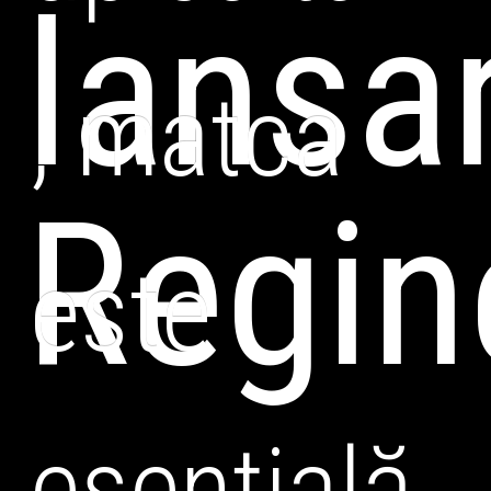
lansa
, matca
Regin
este
esențială.