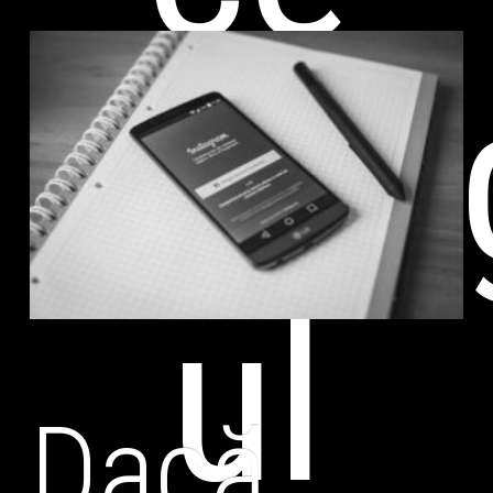
Insta
ul
Dacă