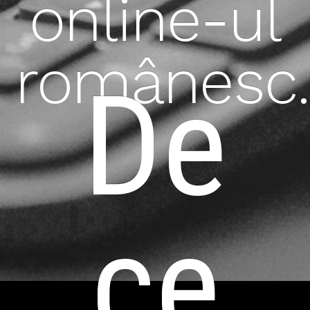
online-ul
românesc.
De
ce