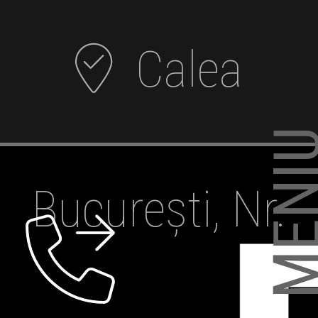
Calea
❮❮ MEN
București, Nr.